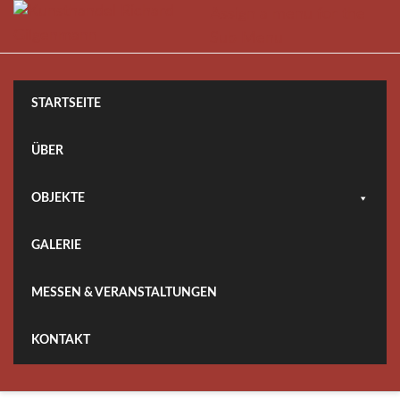
Skip
Assign a menu for the
to
Sub Menu
content
STARTSEITE
ÜBER
OBJEKTE
GALERIE
MESSEN & VERANSTALTUNGEN
KONTAKT