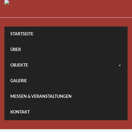
Skip
Assign a menu for the
to
Sub Menu
content
STARTSEITE
ÜBER
OBJEKTE
GALERIE
MESSEN & VERANSTALTUNGEN
KONTAKT