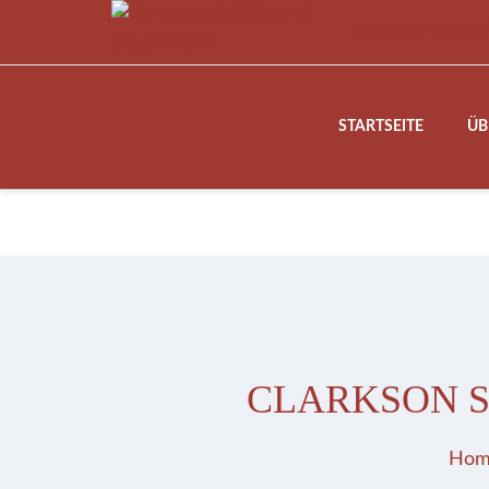
Skip
Assign a menu 
to
content
STARTSEITE
ÜB
CLARKSON S
Hom